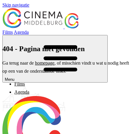
Skip navigatie
Films
Agenda
404 - Pagina niet gevonden
Ga terug naar de
homepage
, of misschien vindt u wat u nodig heeft
op een van de onderstaande links:
Menu
Films
Agenda