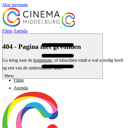
Skip navigatie
Films
Agenda
404 - Pagina niet gevonden
Ga terug naar de
homepage
, of misschien vindt u wat u nodig heeft
op een van de onderstaande links:
Menu
Films
Agenda