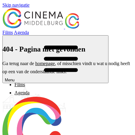
Skip navigatie
Films
Agenda
404 - Pagina niet gevonden
Ga terug naar de
homepage
, of misschien vindt u wat u nodig heeft
op een van de onderstaande links:
Menu
Films
Agenda