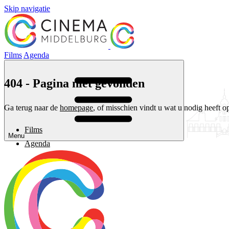
Skip navigatie
Films
Agenda
404 - Pagina niet gevonden
Ga terug naar de
homepage
, of misschien vindt u wat u nodig heeft o
Films
Menu
Agenda