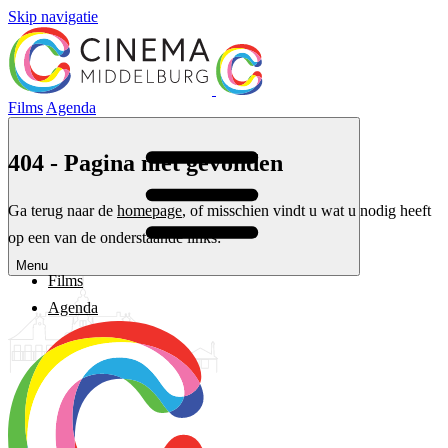
Skip navigatie
Films
Agenda
404 - Pagina niet gevonden
Ga terug naar de
homepage
, of misschien vindt u wat u nodig heeft
op een van de onderstaande links:
Menu
Films
Agenda