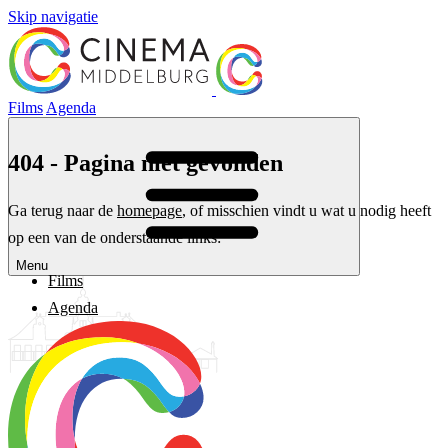
Skip navigatie
Films
Agenda
404 - Pagina niet gevonden
Ga terug naar de
homepage
, of misschien vindt u wat u nodig heeft
op een van de onderstaande links:
Menu
Films
Agenda