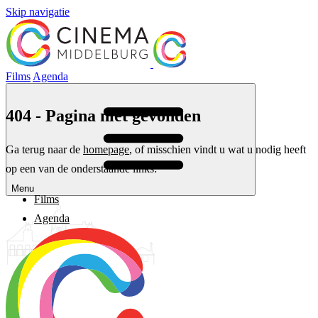
Skip navigatie
Films
Agenda
404 - Pagina niet gevonden
Ga terug naar de
homepage
, of misschien vindt u wat u nodig heeft
op een van de onderstaande links:
Menu
Films
Agenda