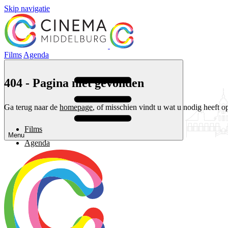
Skip navigatie
Films
Agenda
404 - Pagina niet gevonden
Ga terug naar de
homepage
, of misschien vindt u wat u nodig heeft o
Films
Menu
Agenda