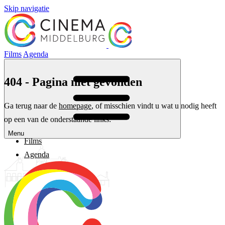
Skip navigatie
Films
Agenda
404 - Pagina niet gevonden
Ga terug naar de
homepage
, of misschien vindt u wat u nodig heeft
op een van de onderstaande links:
Menu
Films
Agenda