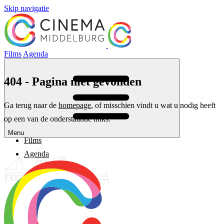
Skip navigatie
Films
Agenda
404 - Pagina niet gevonden
Ga terug naar de
homepage
, of misschien vindt u wat u nodig heeft
op een van de onderstaande links:
Menu
Films
Agenda