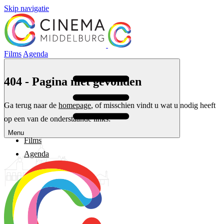
Skip navigatie
Films
Agenda
404 - Pagina niet gevonden
Ga terug naar de
homepage
, of misschien vindt u wat u nodig heeft
op een van de onderstaande links:
Menu
Films
Agenda