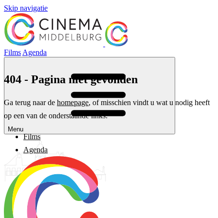
Skip navigatie
Films
Agenda
404 - Pagina niet gevonden
Ga terug naar de
homepage
, of misschien vindt u wat u nodig heeft
op een van de onderstaande links:
Menu
Films
Agenda