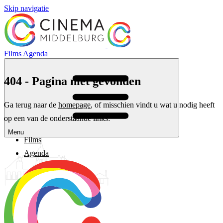
Skip navigatie
Films
Agenda
404 - Pagina niet gevonden
Ga terug naar de
homepage
, of misschien vindt u wat u nodig heeft
op een van de onderstaande links:
Menu
Films
Agenda