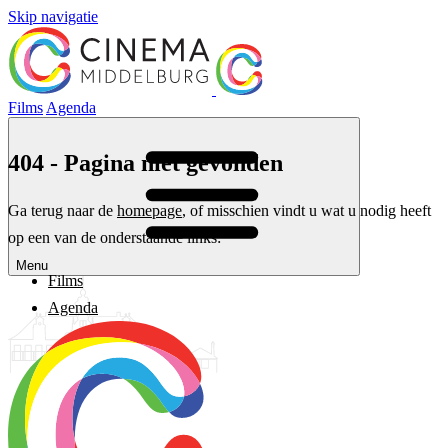
Skip navigatie
Films
Agenda
404 - Pagina niet gevonden
Ga terug naar de
homepage
, of misschien vindt u wat u nodig heeft
op een van de onderstaande links:
Menu
Films
Agenda