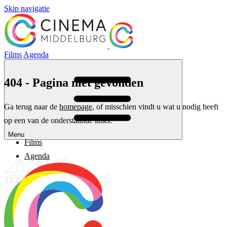
Skip navigatie
Films
Agenda
404 - Pagina niet gevonden
Ga terug naar de
homepage
, of misschien vindt u wat u nodig heeft
op een van de onderstaande links:
Menu
Films
Agenda