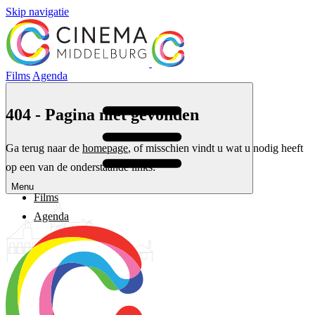
Skip navigatie
Films
Agenda
404 - Pagina niet gevonden
Ga terug naar de
homepage
, of misschien vindt u wat u nodig heeft
op een van de onderstaande links:
Menu
Films
Agenda