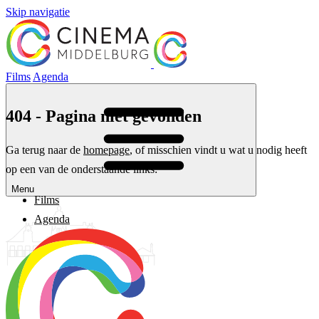
Skip navigatie
Films
Agenda
404 - Pagina niet gevonden
Ga terug naar de
homepage
, of misschien vindt u wat u nodig heeft
op een van de onderstaande links:
Menu
Films
Agenda