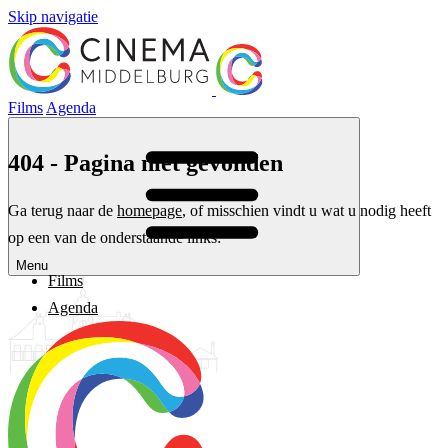
Skip navigatie
Films
Agenda
404 - Pagina niet gevonden
Ga terug naar de
homepage
, of misschien vindt u wat u nodig heeft
op een van de onderstaande links:
Menu
Films
Agenda