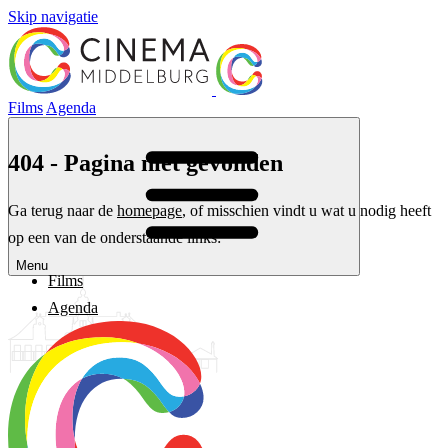
Skip navigatie
Films
Agenda
404 - Pagina niet gevonden
Ga terug naar de
homepage
, of misschien vindt u wat u nodig heeft
op een van de onderstaande links:
Menu
Films
Agenda